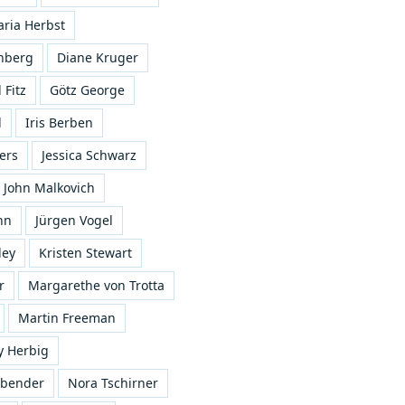
ria Herbst
nberg
Diane Kruger
 Fitz
Götz George
l
Iris Berben
fers
Jessica Schwarz
John Malkovich
nn
Jürgen Vogel
ley
Kristen Stewart
r
Margarethe von Trotta
Martin Freeman
y Herbig
sbender
Nora Tschirner