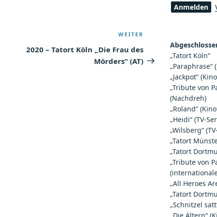
n
WEITER
Nächster
Abgeschlossen
Beitrag
2020 – Tatort Köln „Die Frau des
„Tatort Köln“
Mörders“ (AT)
„Paraphrase“ (
„Jackpot“ (Kino
„Tribute von P
(Nachdreh)
„Roland“ (Kino
„Heidi“ (TV-Ser
„Wilsberg“ (TV
„Tatort Münst
„Tatort Dortm
„Tribute von P
(internationale
„All Heroes Ar
„Tatort Dortm
„Schnitzel satt
„Die Ältern“ (K