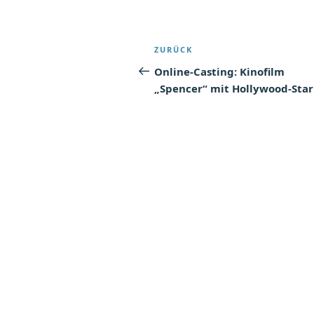
Beitragsnavigatio
Vorheriger
ZURÜCK
Beitrag
Online-Casting: Kinofilm
„Spencer“ mit Hollywood-Star