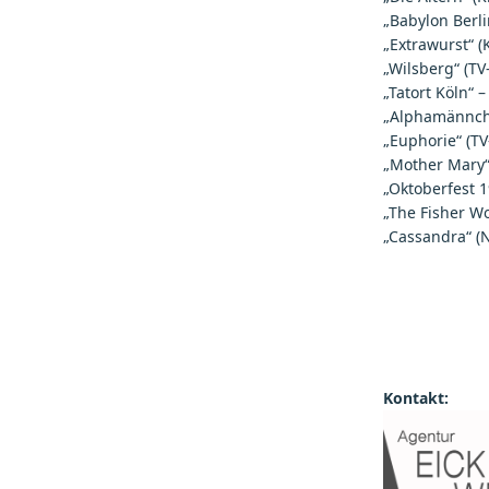
„Babylon Berlin
„Extrawurst“ (
„Wilsberg“ (TV
„Tatort Köln“ 
„Alphamännche
„Euphorie“ (TV
„Mother Mary“ 
„Oktoberfest 1
„The Fisher Wo
„Cassandra“ (Ne
Kontakt: