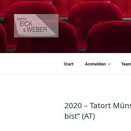
Zum
Inhalt
springen
AGENTUR EICK & W
Agentur für Darsteller, Kleindarsteller und Kompars
Start
Anmelden
Tea
2020 – Tatort Müns
bist“ (AT)