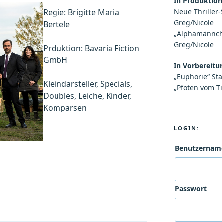
In Produktion
Regie: Brigitte Maria
Neue Thriller-
Greg/Nicole
Bertele
„Alphamännchen
Greg/Nicole
Prduktion: Bavaria Fiction
GmbH
In Vorbereitu
„Euphorie“ Staf
Kleindarsteller, Specials,
„Pfoten vom Ti
Doubles, Leiche, Kinder,
Komparsen
LOGIN:
Benutzername
Passwort