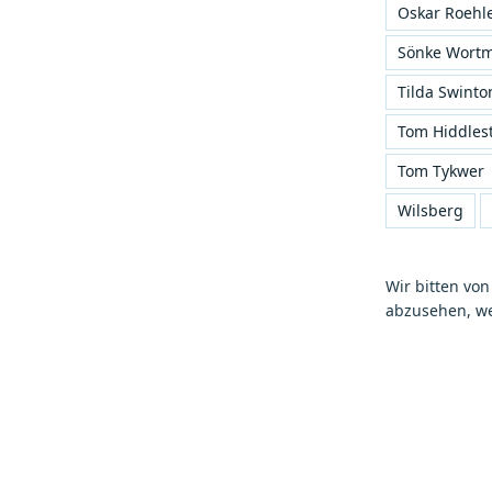
Oskar Roehl
Sönke Wort
Tilda Swinto
Tom Hiddles
Tom Tykwer
Wilsberg
Wir bitten v
abzusehen, wei