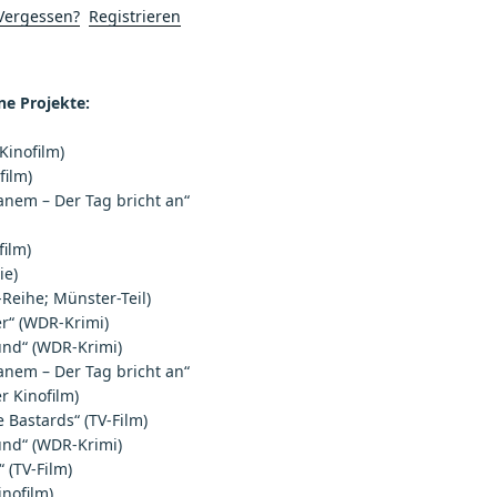
Vergessen?
Registrieren
e Projekte:
Kinofilm)
film)
anem – Der Tag bricht an“
film)
ie)
-Reihe; Münster-Teil)
er“ (WDR-Krimi)
und“ (WDR-Krimi)
anem – Der Tag bricht an“
r Kinofilm)
e Bastards“ (TV-Film)
und“ (WDR-Krimi)
“ (TV-Film)
inofilm)