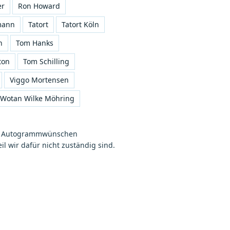
er
Ron Howard
mann
Tatort
Tatort Köln
n
Tom Hanks
ton
Tom Schilling
Viggo Mortensen
Wotan Wilke Möhring
on Autogrammwünschen
l wir dafür nicht zuständig sind.