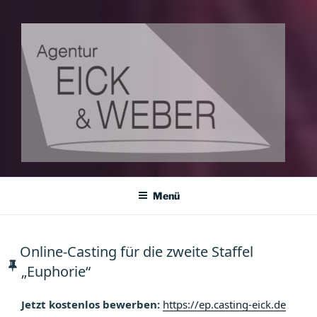
AGENTUR EICK & WEBER
Agentur für Darsteller, Kleindarsteller und Komparsen
Menü
Online-Casting für die zweite Staffel
„Euphorie“
Jetzt kostenlos bewerben:
https://ep.casting-eick.de