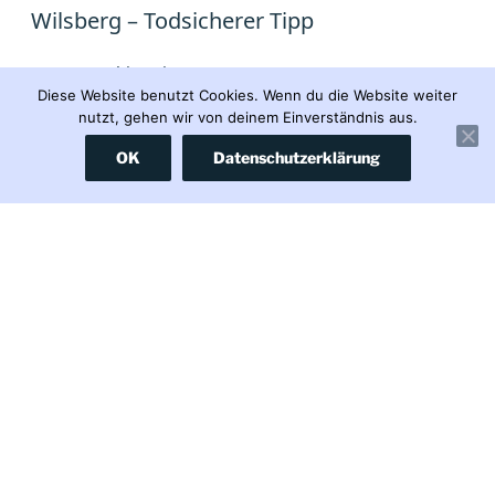
Wilsberg – Todsicherer Tipp
Programmhinweis:
Diese Website benutzt Cookies. Wenn du die Website weiter
Wilsberg „Todsicherer Tipp“
nutzt, gehen wir von deinem Einverständnis aus.
Samstag 01.08. | 20:15 Uhr | ZDF
OK
Datenschutzerklärung
Vielen Dank an alle unsere Komparsen, die bei dieser
Produktion mitgewirkt haben.