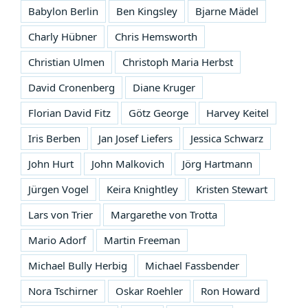
Babylon Berlin
Ben Kingsley
Bjarne Mädel
Charly Hübner
Chris Hemsworth
Christian Ulmen
Christoph Maria Herbst
David Cronenberg
Diane Kruger
Florian David Fitz
Götz George
Harvey Keitel
Iris Berben
Jan Josef Liefers
Jessica Schwarz
John Hurt
John Malkovich
Jörg Hartmann
Jürgen Vogel
Keira Knightley
Kristen Stewart
Lars von Trier
Margarethe von Trotta
Mario Adorf
Martin Freeman
Michael Bully Herbig
Michael Fassbender
Nora Tschirner
Oskar Roehler
Ron Howard