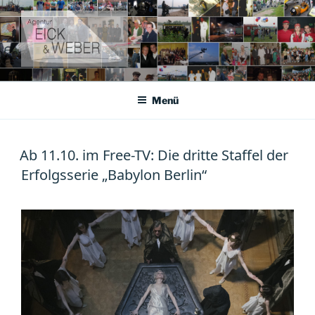
Zum
Inhalt
springen
AGENTUR EICK & WEBER
Agentur für Darsteller, Kleindarsteller und Komparsen
Menü
Ab 11.10. im Free-TV: Die dritte Staffel der
Erfolgsserie „Babylon Berlin“