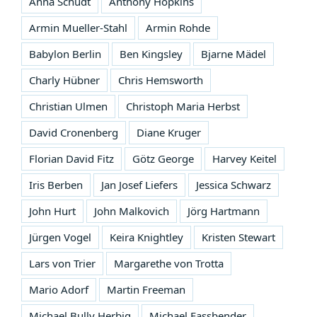
Anna Schudt
Anthony Hopkins
Armin Mueller-Stahl
Armin Rohde
Babylon Berlin
Ben Kingsley
Bjarne Mädel
Charly Hübner
Chris Hemsworth
Christian Ulmen
Christoph Maria Herbst
David Cronenberg
Diane Kruger
Florian David Fitz
Götz George
Harvey Keitel
Iris Berben
Jan Josef Liefers
Jessica Schwarz
John Hurt
John Malkovich
Jörg Hartmann
Jürgen Vogel
Keira Knightley
Kristen Stewart
Lars von Trier
Margarethe von Trotta
Mario Adorf
Martin Freeman
Michael Bully Herbig
Michael Fassbender