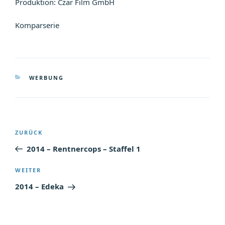
Produktion: Czar Film GmbH
Komparserie
KATEGORIEN
WERBUNG
Beitragsnavigation
Vorheriger
ZURÜCK
Beitrag
2014 – Rentnercops – Staffel 1
Nächster
WEITER
Beitrag
2014 – Edeka