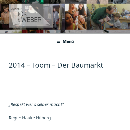
Zum
Inhalt
springen
AGENTUR EICK & WEBER
Agentur für Darsteller, Kleindarsteller und Komparsen
Menü
2014 – Toom – Der Baumarkt
„Respekt wer’s selber macht“
Regie: Hauke Hilberg