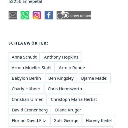
58256 Ennepetal
SCHLAGWÖRTER:
Anna Schudt
Anthony Hopkins
Armin Mueller-Stahl
Armin Rohde
Babylon Berlin
Ben Kingsley
Bjarne Mädel
Charly Hübner
Chris Hemsworth
Christian Ulmen
Christoph Maria Herbst
David Cronenberg
Diane Kruger
Florian David Fitz
Götz George
Harvey Keitel