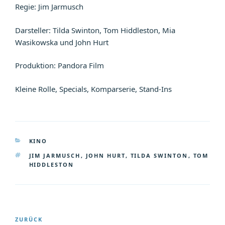
Regie: Jim Jarmusch
Darsteller: Tilda Swinton, Tom Hiddleston, Mia
Wasikowska und John Hurt
Produktion: Pandora Film
Kleine Rolle, Specials, Komparserie, Stand-Ins
KATEGORIEN
KINO
SCHLAGWÖRTER
JIM JARMUSCH
,
JOHN HURT
,
TILDA SWINTON
,
TOM
HIDDLESTON
Beitragsnavigation
Vorheriger
ZURÜCK