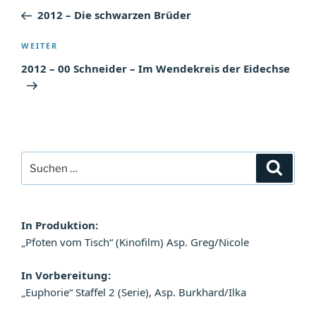
Beitrag
2012 – Die schwarzen Brüder
Nächster
WEITER
Beitrag
2012 – 00 Schneider – Im Wendekreis der Eidechse
Suchen
Suche
nach:
In Produktion:
„Pfoten vom Tisch“ (Kinofilm) Asp. Greg/Nicole
In Vorbereitung:
„Euphorie“ Staffel 2 (Serie), Asp. Burkhard/Ilka