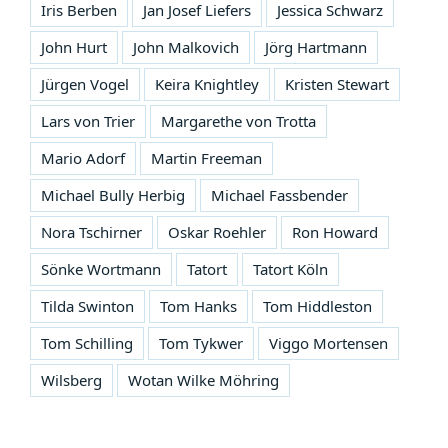
Iris Berben
Jan Josef Liefers
Jessica Schwarz
John Hurt
John Malkovich
Jörg Hartmann
Jürgen Vogel
Keira Knightley
Kristen Stewart
Lars von Trier
Margarethe von Trotta
Mario Adorf
Martin Freeman
Michael Bully Herbig
Michael Fassbender
Nora Tschirner
Oskar Roehler
Ron Howard
Sönke Wortmann
Tatort
Tatort Köln
Tilda Swinton
Tom Hanks
Tom Hiddleston
Tom Schilling
Tom Tykwer
Viggo Mortensen
Wilsberg
Wotan Wilke Möhring