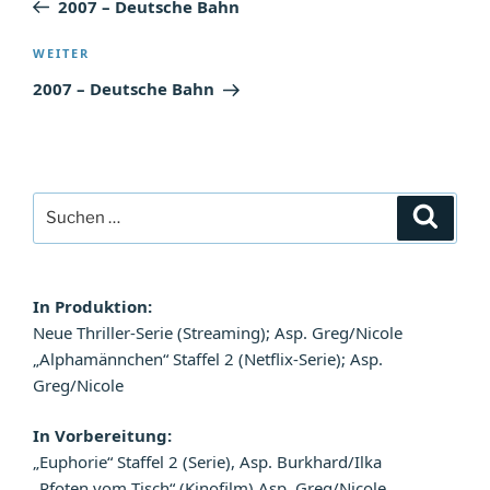
2007 – Deutsche Bahn
Nächster
WEITER
Beitrag
2007 – Deutsche Bahn
Suchen
Suche
nach:
In Produktion:
Neue Thriller-Serie (Streaming); Asp. Greg/Nicole
„Alphamännchen“ Staffel 2 (Netflix-Serie); Asp.
Greg/Nicole
In Vorbereitung:
„Euphorie“ Staffel 2 (Serie), Asp. Burkhard/Ilka
„Pfoten vom Tisch“ (Kinofilm) Asp. Greg/Nicole