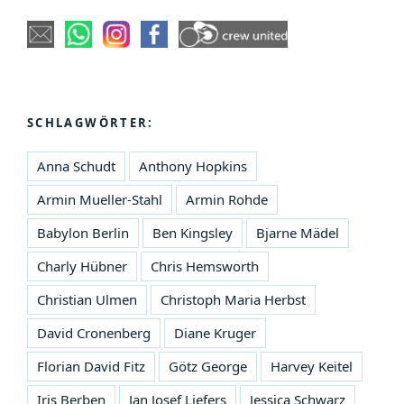
SCHLAGWÖRTER:
Anna Schudt
Anthony Hopkins
Armin Mueller-Stahl
Armin Rohde
Babylon Berlin
Ben Kingsley
Bjarne Mädel
Charly Hübner
Chris Hemsworth
Christian Ulmen
Christoph Maria Herbst
David Cronenberg
Diane Kruger
Florian David Fitz
Götz George
Harvey Keitel
Iris Berben
Jan Josef Liefers
Jessica Schwarz