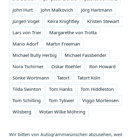
John Hurt
John Malkovich
Jörg Hartmann
Jürgen Vogel
Keira Knightley
Kristen Stewart
Lars von Trier
Margarethe von Trotta
Mario Adorf
Martin Freeman
Michael Bully Herbig
Michael Fassbender
Nora Tschirner
Oskar Roehler
Ron Howard
Sönke Wortmann
Tatort
Tatort Köln
Tilda Swinton
Tom Hanks
Tom Hiddleston
Tom Schilling
Tom Tykwer
Viggo Mortensen
Wilsberg
Wotan Wilke Möhring
Wir bitten von Autogrammwünschen abzusehen, weil