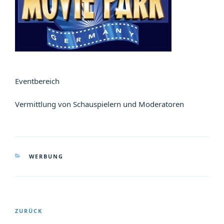
Eventbereich
Vermittlung von Schauspielern und Moderatoren
KATEGORIEN
WERBUNG
Beitragsnavigation
Vorheriger
ZURÜCK
Beitrag