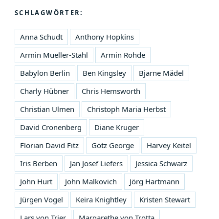
SCHLAGWÖRTER:
Anna Schudt
Anthony Hopkins
Armin Mueller-Stahl
Armin Rohde
Babylon Berlin
Ben Kingsley
Bjarne Mädel
Charly Hübner
Chris Hemsworth
Christian Ulmen
Christoph Maria Herbst
David Cronenberg
Diane Kruger
Florian David Fitz
Götz George
Harvey Keitel
Iris Berben
Jan Josef Liefers
Jessica Schwarz
John Hurt
John Malkovich
Jörg Hartmann
Jürgen Vogel
Keira Knightley
Kristen Stewart
Lars von Trier
Margarethe von Trotta