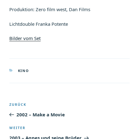
Produktion: Zero film west, Dan Films
Lichtdouble Franka Potente
Bilder vom Set
KATEGORIEN
KINO
Beitragsnavigation
Vorheriger
ZURÜCK
Beitrag
2002 – Make a Movie
Nächster
WEITER
Beitrag
2003 – Agnes und seine Brüder